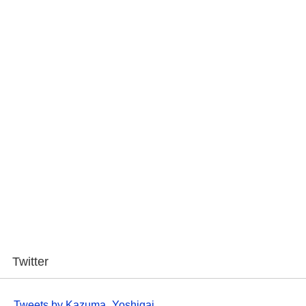
Twitter
Tweets by Kazuma_Yoshigai