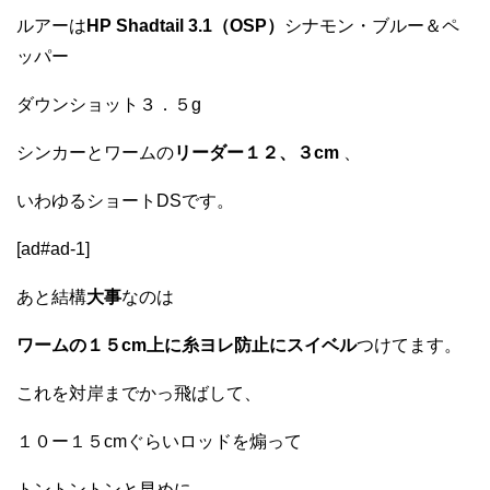
ルアーは
HP Shadtail 3.1（OSP）
シナモン・ブルー＆ペ
ッパー
ダウンショット３．５g
シンカーとワームの
リーダー１２、３cm
、
いわゆるショートDSです。
[ad#ad-1]
あと結構
大事
なのは
ワームの１５cm上に糸ヨレ防止にスイベル
つけてます。
これを対岸までかっ飛ばして、
１０ー１５cmぐらいロッドを煽って
トントントンと早めに