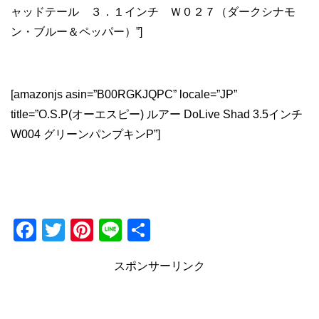
ャッドテール ３．１インチ Ｗ０２７（ダークシナモ
ン・ブルー＆ペッパー）”]
[amazonjs asin=”B00RGKJQPC” locale=”JP”
title=”O.S.P(オーエスピー) ルアー DoLive Shad 3.5インチ
W004 グリーンパンプキンP”]
F
T
Pi
Li
共
a
wi
nt
n
有
スポンサーリンク
c
tt
er
e
e
er
e