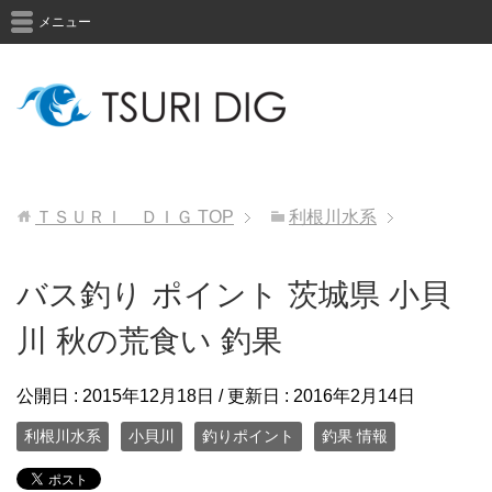
メニュー
ＴＳＵＲＩ ＤＩＧ
TOP
利根川水系
バス釣り ポイント 茨城県 小貝
川 秋の荒食い 釣果
公開日 :
2015年12月18日
/ 更新日 :
2016年2月14日
利根川水系
小貝川
釣りポイント
釣果 情報