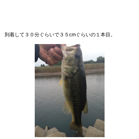
到着して３０分ぐらいで３５cmぐらいの１本目。