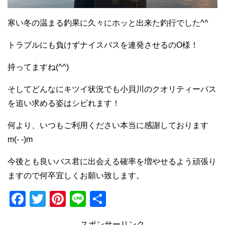
寒い冬の温まる釣果に久々にホッと出来た釣行でした^^
トラブルにも負けずナイスバスを連発させるのO様！
持ってますね(^^)
そしてどんなにキツイ状況でも小貝川のクオリティーバス
を追い求める姿はシビれます！
何より、いつもご利用ください本当に感謝しております
m(- -)m
今後とも良いバス君に出会える確率を増やせるよう頑張り
ますので何卒宜しくお願い致します。
F
T
Pi
Li
共
a
wi
nt
n
有
スポンサーリンク