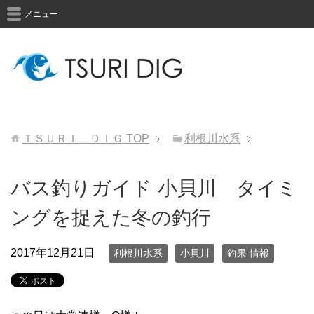
メニュー
ＴＳＵＲＩ ＤＩＧ
TOP
利根川水系
バス釣りガイド 小貝川 タイミ
ングを捉えた冬の釣行
2017年12月21日
利根川水系
小貝川
釣果 情報