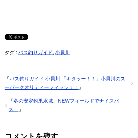
タグ :
バス釣りガイド
,
小貝川
「
バス釣りガイド 小貝川 「キタッー！！」小貝川のス
ーパークオリティーフィッシュ！
」
「
冬の安定釣果水域、NEWフィールドでナイスバ
ス！
」
コメントを残す