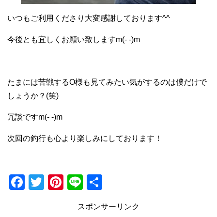
いつもご利用くださり大変感謝しております^^
今後とも宜しくお願い致しますm(- -)m
たまには苦戦するO様も見てみたい気がするのは僕だけで
しょうか？(笑)
冗談ですm(- -)m
次回の釣行も心より楽しみにしております！
F
T
Pi
Li
共
a
wi
nt
n
有
スポンサーリンク
c
tt
er
e