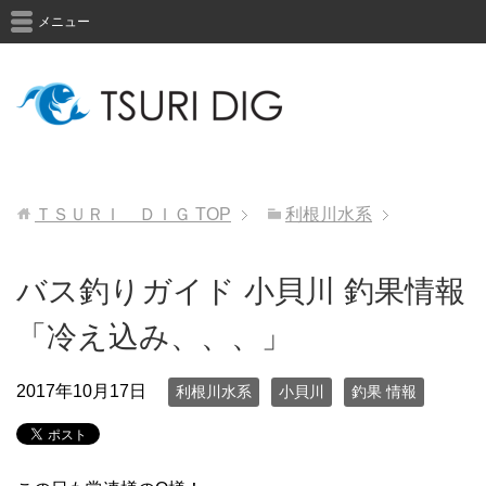
メニュー
ＴＳＵＲＩ ＤＩＧ
TOP
利根川水系
バス釣りガイド 小貝川 釣果情報
「冷え込み、、、」
2017年10月17日
利根川水系
小貝川
釣果 情報