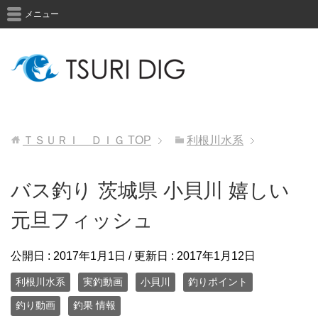
メニュー
ＴＳＵＲＩ ＤＩＧ
TOP
利根川水系
バス釣り 茨城県 小貝川 嬉しい
元旦フィッシュ
公開日 :
2017年1月1日
/ 更新日 :
2017年1月12日
利根川水系
実釣動画
小貝川
釣りポイント
釣り動画
釣果 情報