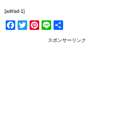
[ad#ad-1]
F
T
Pi
Li
共
a
wi
nt
n
有
スポンサーリンク
c
tt
er
e
e
er
e
b
st
o
o
k