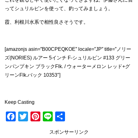
ってシュリルピンを使って、釣ってみましょう。
霞、利根川水系で相性良さそうです。
[amazonjs asin=”B00CPEQKOE” locale=”JP” title=”ノリー
ズ(NORIES) ルアー 5インチ F-シュリルピン #133 グリー
ンパンプキン ブラックFlk. / ウォーターメロン レッド+グ
リーンFlk.バック 10353″]
Keep Casting
F
T
Pi
Li
共
a
wi
nt
n
有
スポンサーリンク
c
tt
er
e