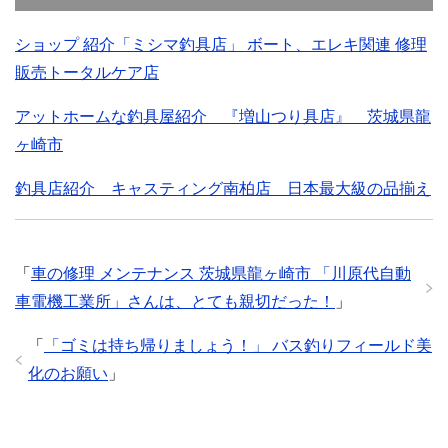
ショップ 紹介「ミシマ釣具店」 ボート、エレキ関連 修理
販売トータルケア店
アットホームな釣具屋紹介 『増山つり具店』 茨城県龍
ヶ崎市
釣具店紹介 キャスティング南柏店 日本最大級の品揃え
「
車の修理 メンテナンス 茨城県龍ヶ崎市 「川原代自動
車電機工業所」さんは、とても親切だった！
」
「
「ゴミは持ち帰りましょう！」 バス釣りフィールド美
化のお願い
」