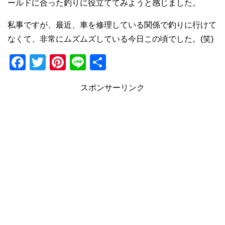
ールドに合った釣りに役立ててみようと感じました。
私事ですが、最近、車を修理している関係で釣りに行けて
なくて、非常にムズムズしている今日この頃でした。(笑)
F
T
Pi
Li
共
a
wi
nt
n
有
スポンサーリンク
c
tt
er
e
e
er
e
b
st
o
o
k