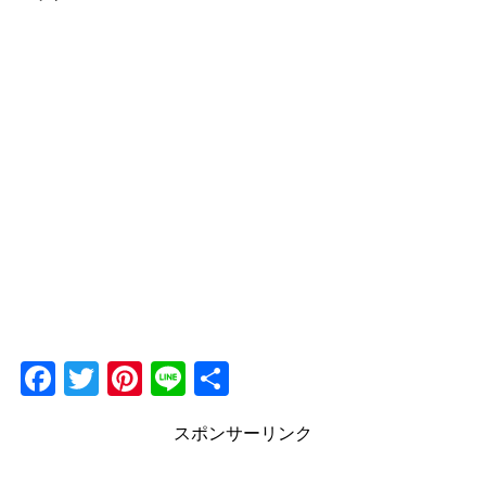
F
T
Pi
Li
共
a
wi
nt
n
有
スポンサーリンク
c
tt
er
e
e
er
e