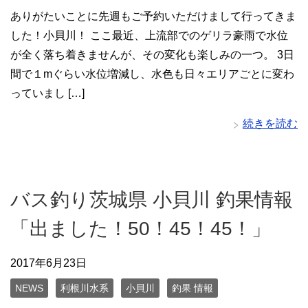
ありがたいことに先週もご予約いただけまして行ってきま
した！小貝川！ ここ最近、上流部でのゲリラ豪雨で水位
が全く落ち着きませんが、その変化も楽しみの一つ。 3日
間で１mぐらい水位増減し、水色も日々エリアごとに変わ
っていまし […]
続きを読む
バス釣り茨城県 小貝川 釣果情報
「出ました！50！45！45！」
2017年6月23日
NEWS
利根川水系
小貝川
釣果 情報