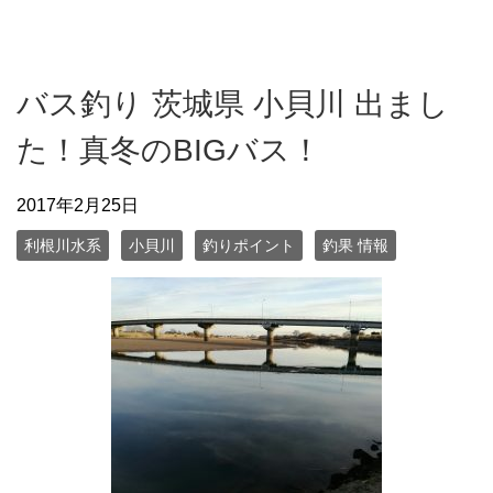
バス釣り 茨城県 小貝川 出まし
た！真冬のBIGバス！
2017年2月25日
利根川水系
小貝川
釣りポイント
釣果 情報