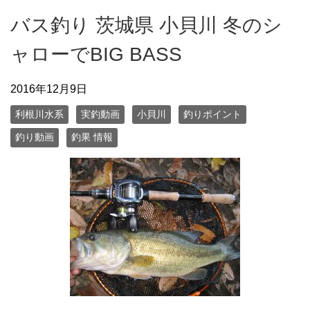
バス釣り 茨城県 小貝川 冬のシ
ャローでBIG BASS
2016年12月9日
利根川水系
実釣動画
小貝川
釣りポイント
釣り動画
釣果 情報