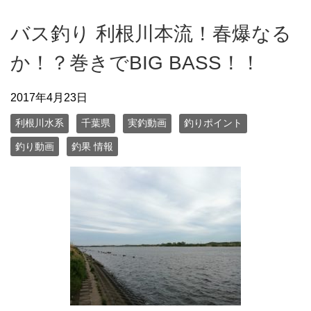
バス釣り 利根川本流！春爆なる
か！？巻きでBIG BASS！！
2017年4月23日
利根川水系
千葉県
実釣動画
釣りポイント
釣り動画
釣果 情報