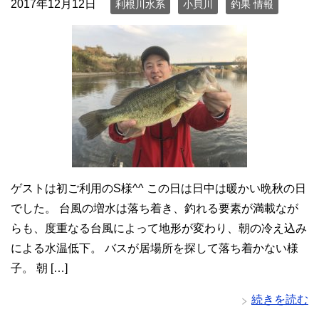
2017年12月12日
利根川水系
小貝川
釣果 情報
ゲストは初ご利用のS様^^ この日は日中は暖かい晩秋の日
でした。 台風の増水は落ち着き、釣れる要素が満載なが
らも、度重なる台風によって地形が変わり、朝の冷え込み
による水温低下。 バスが居場所を探して落ち着かない様
子。 朝 […]
続きを読む