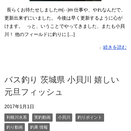
長らくお待たせしましたm(- -)m 仕事や、やれなんだで、
更新出来ずにいました。 今後は早く更新するように心が
けます。 っと、いうことでやってきました、またも小貝
川！ 他のフィールドに釣りに […]
続きを読む
バス釣り 茨城県 小貝川 嬉しい
元旦フィッシュ
2017年1月1日
利根川水系
実釣動画
小貝川
釣りポイント
釣り動画
釣果 情報