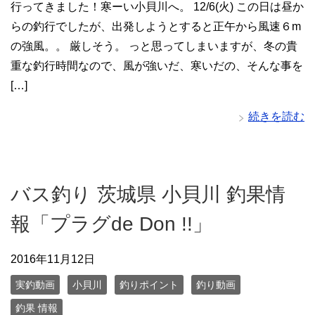
行ってきました！寒ーい小貝川へ。 12/6(火) この日は昼か
らの釣行でしたが、出発しようとすると正午から風速６m
の強風。。 厳しそう。 っと思ってしまいますが、冬の貴
重な釣行時間なので、風が強いだ、寒いだの、そんな事を
[…]
続きを読む
バス釣り 茨城県 小貝川 釣果情
報「プラグde Don !!」
2016年11月12日
実釣動画
小貝川
釣りポイント
釣り動画
釣果 情報