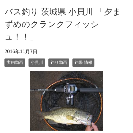
バス釣り 茨城県 小貝川 「夕ま
ずめのクランクフィッシ
ュ！！」
2016年11月7日
実釣動画
小貝川
釣り動画
釣果 情報